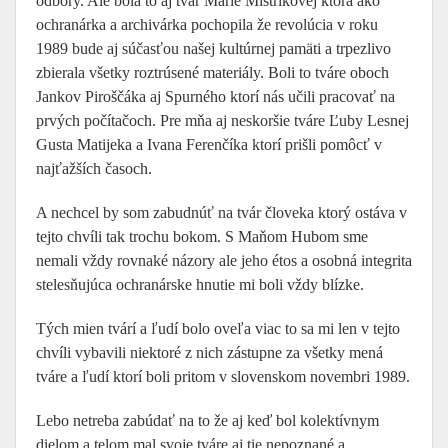
odbory. Ale bola to aj tvár Márie Mistríkovej ktorá ako
ochranárka a archivárka pochopila že revolúcia v roku
1989 bude aj súčasťou našej kultúrnej pamäti a trpezlivo
zbierala všetky roztrúsené materiály. Boli to tváre oboch
Jankov Piroščáka aj Spurného ktorí nás učili pracovať na
prvých počítačoch. Pre mňa aj neskoršie tváre Ľuby Lesnej
Gusta Matijeka a Ivana Ferenčíka ktorí prišli pomôcť v
najťažších časoch.
A nechcel by som zabudnúť na tvár človeka ktorý ostáva v
tejto chvíli tak trochu bokom. S Maňom Hubom sme
nemali vždy rovnaké názory ale jeho étos a osobná integrita
stelesňujúca ochranárske hnutie mi boli vždy blízke.
Tých mien tvárí a ľudí bolo oveľa viac to sa mi len v tejto
chvíli vybavili niektoré z nich zástupne za všetky mená
tváre a ľudí ktorí boli pritom v slovenskom novembri 1989.
Lebo netreba zabúdať na to že aj keď bol kolektívnym
dielom a telom mal svoje tváre aj tie nepoznané a