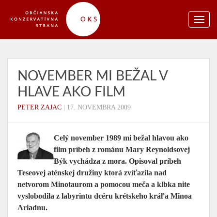
NOVEMBER MI BEŽAL V
HLAVE AKO FILM
PETER ZAJAC
|
17. NOVEMBRA 2009
Celý november 1989 mi bežal hlavou ako
film príbeh z románu Mary Reynoldsovej
Býk vychádza z mora. Opisoval príbeh
Teseovej aténskej družiny ktorá zvíťazila nad
netvorom Minotaurom a pomocou meča a klbka nite
vyslobodila z labyrintu dcéru krétskeho kráľa Minoa
Ariadnu.