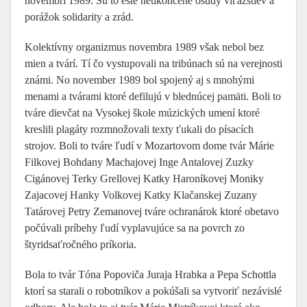
novembri 1989. Sú to ešte neukončené osudy víťazstiev a
porážok solidarity a zrád.
Kolektívny organizmus novembra 1989 však nebol bez
mien a tvárí. Tí čo vystupovali na tribúnach sú na verejnosti
známi. No november 1989 bol spojený aj s mnohými
menami a tvárami ktoré defilujú v blednúcej pamäti. Boli to
tváre dievčat na Vysokej škole múzických umení ktoré
kreslili plagáty rozmnožovali texty ťukali do písacích
strojov. Boli to tváre ľudí v Mozartovom dome tvár Márie
Filkovej Bohdany Machajovej Inge Antalovej Zuzky
Cigánovej Terky Grellovej Katky Haroníkovej Moniky
Zajacovej Hanky Volkovej Katky Klačanskej Zuzany
Tatárovej Petry Zemanovej tváre ochranárok ktoré obetavo
počúvali príbehy ľudí vyplavujúce sa na povrch zo
štyridsaťročného príkoria.
Bola to tvár Tóna Popoviča Juraja Hrabka a Pepa Schottla
ktorí sa starali o robotníkov a pokúšali sa vytvoriť nezávislé