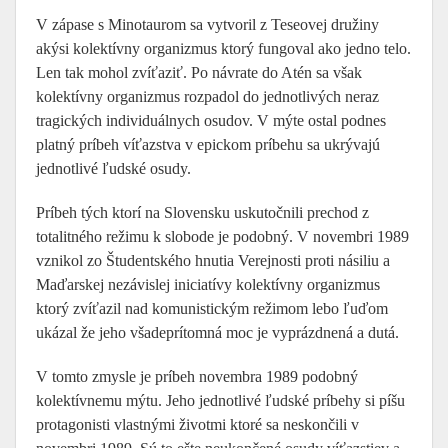
V zápase s Minotaurom sa vytvoril z Teseovej družiny
akýsi kolektívny organizmus ktorý fungoval ako jedno telo.
Len tak mohol zvíťaziť. Po návrate do Atén sa však
kolektívny organizmus rozpadol do jednotlivých neraz
tragických individuálnych osudov. V mýte ostal podnes
platný príbeh víťazstva v epickom príbehu sa ukrývajú
jednotlivé ľudské osudy.
Príbeh tých ktorí na Slovensku uskutočnili prechod z
totalitného režimu k slobode je podobný. V novembri 1989
vznikol zo Študentského hnutia Verejnosti proti násiliu a
Maďarskej nezávislej iniciatívy kolektívny organizmus
ktorý zvíťazil nad komunistickým režimom lebo ľuďom
ukázal že jeho všadeprítomná moc je vyprázdnená a dutá.
V tomto zmysle je príbeh novembra 1989 podobný
kolektívnemu mýtu. Jeho jednotlivé ľudské príbehy si píšu
protagonisti vlastnými životmi ktoré sa neskončili v