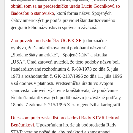
obrátil som sa na predsedníčku úradu Luciu Gocníkovú so
žiadosťou o stanovisko
, ktorá forma názvu Spojených
štátov amerických je podľa pravidiel štandardizovaného
geografického názvoslovia správna a záväzná.
Z odpovede predsedníčky ÚGKK SR
jednoznačne
vyplýva, že štandardizovanými podobami názvu sú
„Spojené štáty americké“, „Spojené štáty“ a skratka
„USA“. Úrad zároveň uviedol, že tieto podoby názvu boli
štandardizované rozhodnutím č. R-89/1973 zo dňa 5. júla
1973 a rozhodnutím č. GK-2137/1996 zo dňa 11. júla 1996
a sú dodnes v platnosti. Predsedníčka úradu vo svojom
stanovisku zároveň výslovne konštatovala, že používanie
týchto štandardizovaných podôb názvu je záväzné podľa §
18 ods. 7 zákona č. 215/1995 Z. z. o geodézii a kartografii.
Dnes som preto zaslal list predsedovi Rady STVR Petrovi
Benčuríkovi
. Upozorňujem ho, že ak podpredseda Rady
STVR verejne požaduje, aby redaktori a zamestnanci