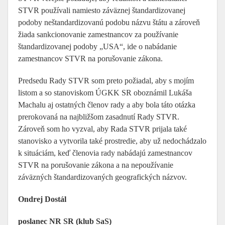
STVR používali namiesto záväznej štandardizovanej
podoby neštandardizovanú podobu názvu štátu a zároveň
žiada sankcionovanie zamestnancov za používanie
štandardizovanej podoby „USA“, ide o nabádanie
zamestnancov STVR na porušovanie zákona.
Predsedu Rady STVR som preto požiadal, aby s mojím
listom a so stanoviskom ÚGKK SR oboznámil Lukáša
Machalu aj ostatných členov rady a aby bola táto otázka
prerokovaná na najbližšom zasadnutí Rady STVR.
Zároveň som ho vyzval, aby Rada STVR prijala také
stanovisko a vytvorila také prostredie, aby už nedochádzalo
k situáciám, keď členovia rady nabádajú zamestnancov
STVR na porušovanie zákona a na nepoužívanie
záväzných štandardizovaných geografických názvov.
Ondrej Dostál
poslanec NR SR (klub SaS)