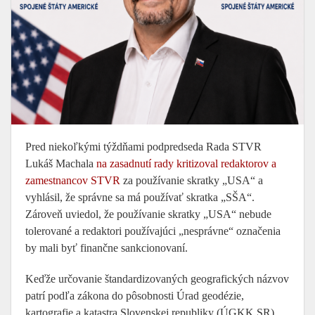
Pred niekoľkými týždňami podpredseda Rada STVR
Lukáš Machala
na zasadnutí rady kritizoval redaktorov a
zamestnancov STVR
za používanie skratky „USA“ a
vyhlásil, že správne sa má používať skratka „SŠA“.
Zároveň uviedol, že používanie skratky „USA“ nebude
tolerované a redaktori používajúci „nesprávne“ označenia
by mali byť finančne sankcionovaní.
Keďže určovanie štandardizovaných geografických názvov
patrí podľa zákona do pôsobnosti Úrad geodézie,
kartografie a katastra Slovenskej republiky (ÚGKK SR),