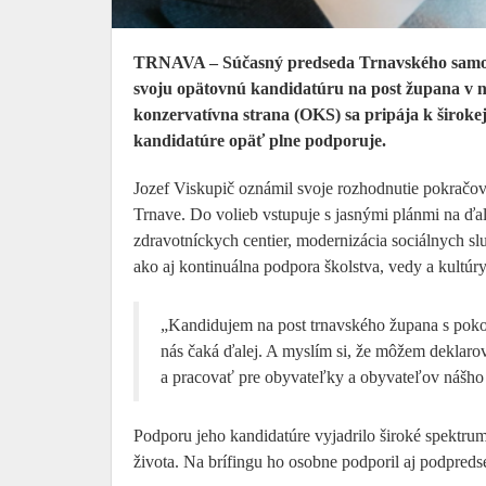
TRNAVA – Súčasný predseda Trnavského samospr
svoju opätovnú kandidatúru na post župana v 
konzervatívna strana (OKS) sa pripája k širokej 
kandidatúre opäť plne podporuje.
Jozef Viskupič oznámil svoje rozhodnutie pokračo
Trnave. Do volieb vstupuje s jasnými plánmi na ďal
zdravotníckych centier, modernizácia sociálnych slu
ako aj kontinuálna podpora školstva, vedy a kultúry
„Kandidujem na post trnavského župana s pokor
nás čaká ďalej. A myslím si, že môžem deklaro
a pracovať pre obyvateľky a obyvateľov nášho 
Podporu jeho kandidatúre vyjadrilo široké spektrum
života. Na brífingu ho osobne podporil aj podpre