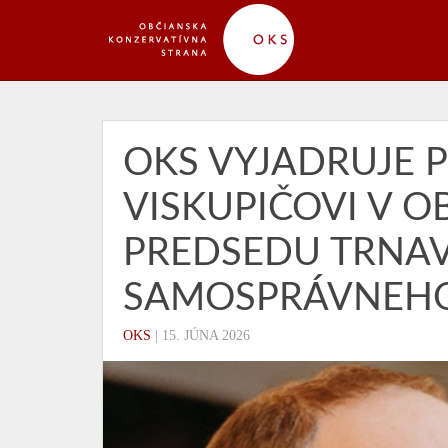
OKS VYJADRUJE 
VISKUPIČOVI V 
PREDSEDU TRNA
SAMOSPRÁVNEHO
OKS
|
15. JÚNA 2026