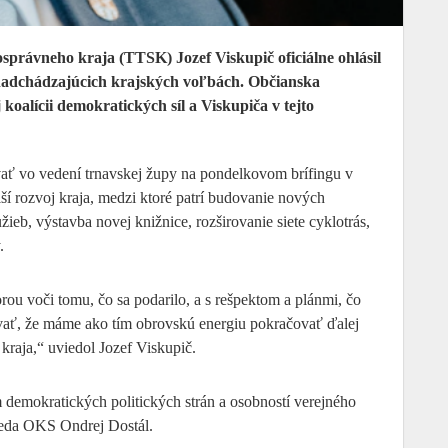
ávneho kraja (TTSK) Jozef Viskupič oficiálne ohlásil
nadchádzajúcich krajských voľbách. Občianska
koalícii demokratických síl a Viskupiča v tejto
vať vo vedení trnavskej župy na pondelkovom brífingu v
ší rozvoj kraja, medzi ktoré patrí budovanie nových
žieb, výstavba novej knižnice, rozširovanie siete cyklotrás,
.
ou voči tomu, čo sa podarilo, a s rešpektom a plánmi, čo
vať, že máme ako tím obrovskú energiu pokračovať ďalej
kraja,“ uviedol Jozef Viskupič.
 demokratických politických strán a osobností verejného
dseda OKS Ondrej Dostál.