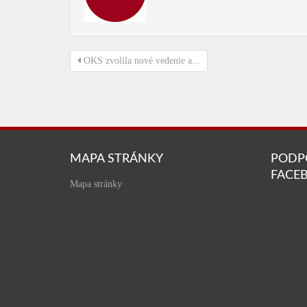
OKS zvolila nové vedenie a...
MAPA STRÁNKY
PODP
FACE
Mapa stránky