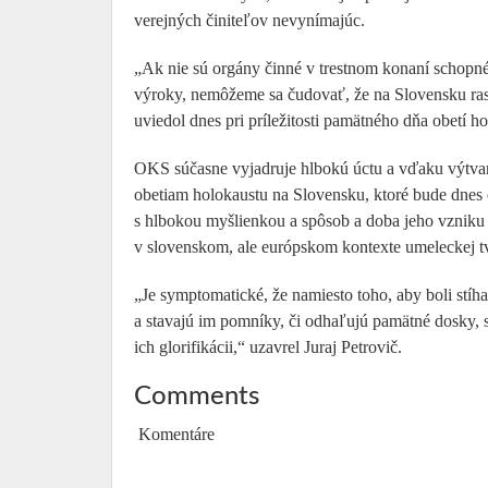
verejných činiteľov nevynímajúc.
„Ak nie sú orgány činné v trestnom konaní schopné a
výroky, nemôžeme sa čudovať, že na Slovensku rast
uviedol dnes pri príležitosti pamätného dňa obetí 
OKS súčasne vyjadruje hlbokú úctu a vďaku výtvar
obetiam holokaustu na Slovensku, ktoré bude dnes
s hlbokou myšlienkou a spôsob a doba jeho vzniku
v slovenskom, ale európskom kontexte umeleckej t
„Je symptomatické, že namiesto toho, aby boli stíha
a stavajú im pomníky, či odhaľujú pamätné dosky, sú 
ich glorifikácii,“ uzavrel Juraj Petrovič.
Comments
Komentáre