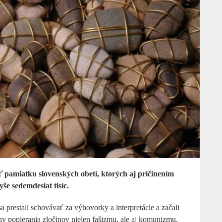
ť pamiatku slovenských obetí, ktorých aj pričinením
še sedemdesiat tisíc.
prestali schovávať za výhovorky a interpretácie a začali
činy popierania zločinov nielen fašizmu, ale aj komunizmu,