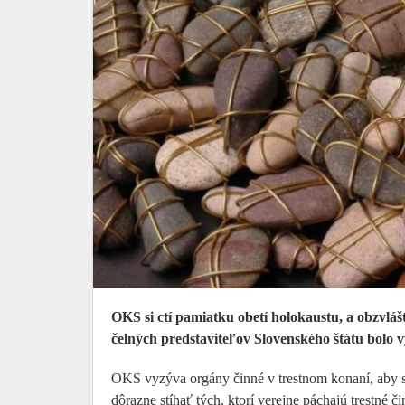
OKS si ctí pamiatku obetí holokaustu, a obzvláš
čelných predstaviteľov Slovenského štátu bolo vy
OKS vyzýva orgány činné v trestnom konaní, aby sa 
dôrazne stíhať tých, ktorí verejne páchajú trestné 