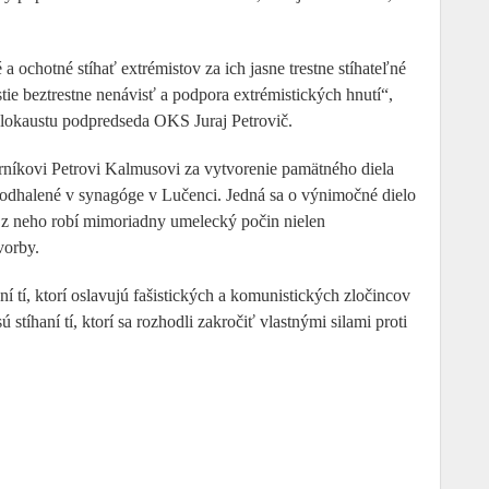
 ochotné stíhať extrémistov za ich jasne trestne stíhateľné
ie beztrestne nenávisť a podpora extrémistických hnutí“,
holokaustu podpredseda OKS Juraj Petrovič.
níkovi Petrovi Kalmusovi za vytvorenie pamätného diela
 odhalené v synagóge v Lučenci. Jedná sa o výnimočné dielo
 z neho robí mimoriadny umelecký počin nielen
vorby.
ní tí, ktorí oslavujú fašistických a komunistických zločincov
stíhaní tí, ktorí sa rozhodli zakročiť vlastnými silami proti