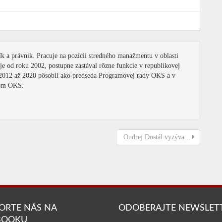
k a právnik. Pracuje na pozícii stredného manažmentu v oblasti
 od roku 2002, postupne zastával rôzne funkcie v republikovej
2012 až 2020 pôsobil ako predseda Programovej rady OKS a v
dom OKS.
Ondrej Dostál vyzýva...
ORTE NÁS NA
ODOBERAJTE NEWSLET
BOOKU