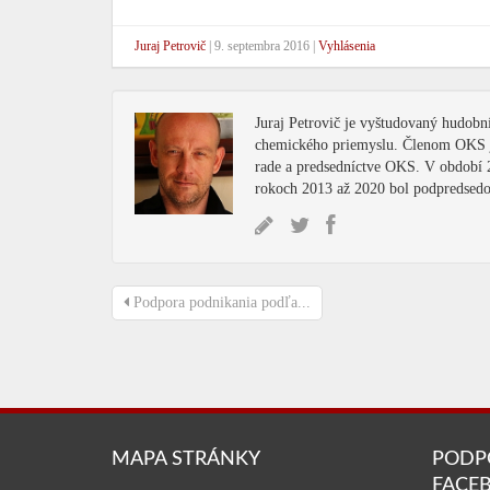
Juraj Petrovič
|
9. septembra 2016
|
Vyhlásenia
Juraj Petrovič je vyštudovaný hudobní
chemického priemyslu. Členom OKS je
rade a predsedníctve OKS. V období 
rokoch 2013 až 2020 bol podpredse
Podpora podnikania podľa...
MAPA STRÁNKY
PODP
FACE