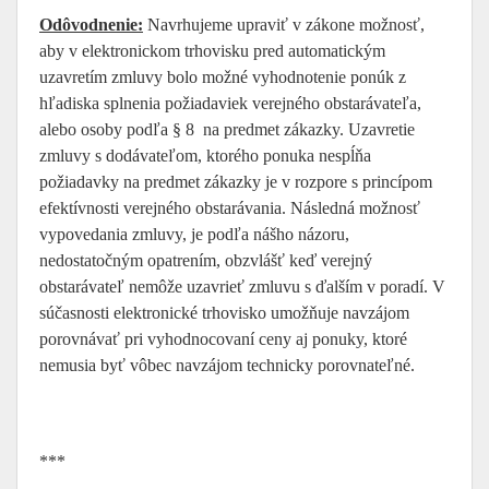
Odôvodnenie:
Navrhujeme upraviť v zákone možnosť,
aby v elektronickom trhovisku pred automatickým
uzavretím zmluvy bolo možné vyhodnotenie ponúk z
hľadiska splnenia požiadaviek verejného obstarávateľa,
alebo osoby podľa § 8 na predmet zákazky. Uzavretie
zmluvy s dodávateľom, ktorého ponuka nespĺňa
požiadavky na predmet zákazky je v rozpore s princípom
efektívnosti verejného obstarávania. Následná možnosť
vypovedania zmluvy, je podľa nášho názoru,
nedostatočným opatrením, obzvlášť keď verejný
obstarávateľ nemôže uzavrieť zmluvu s ďalším v poradí. V
súčasnosti elektronické trhovisko umožňuje navzájom
porovnávať pri vyhodnocovaní ceny aj ponuky, ktoré
nemusia byť vôbec navzájom technicky porovnateľné.
***