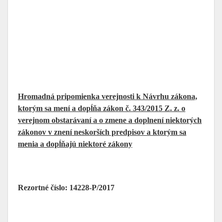
Hromadná pripomienka verejnosti k
Návrhu zákona,
ktorým sa mení a dopĺňa zákon č. 343/2015 Z. z. o
verejnom obstarávaní a o zmene a doplnení niektorých
zákonov v znení neskorších predpisov a ktorým sa
menia a dopĺňajú niektoré zákony
Rezortné číslo: 14228-P/2017