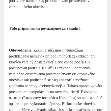
podávanie námietok aj pri obstarávaní prostredníctvom
elektronického trhoviska.
Túto pripomienku považujeme za zásadnú.
Odôvodnenie:
Zákon v súčasnosti neumožňuje
predkladanie námietok pri podlimitných zákazkách, pri
ktorých verejný obstarávateľ alebo osoba podľa § 8
postupovali podľa § 109 až 111 zákona. Podmienky
verejného obstarávania prostredníctvom elektronického
trhoviska tak podliehajú slabšej kontrole a možnosť
zjednania nápravy je obmedzenejšia. Takáto úprava vytvára
priestor pre manipuláciu s nastavením kritérií. Existujúce
nástroje (Rozporový formulár a Karanténa) sú nedostatočné
opatrenia pre vykonanie nápravy. Elektronické trhovisko
tak umožňuje zadávanie zákaziek s diskriminačným opisom