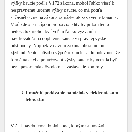
výšky kaucie podľa § 172 zákona, mohol ľahko viesť k
nesprávnemu určeniu výšky kaucie, čo má podľa
súčasného znenia zákona za následok zastavenie konania.
V súlade s princípom proporcionality by pritom tento
nedostatok mohol byť veľmi ľahko vyzvaním
navrhovateľa na doplnenie kaucie v správnej výške
odstránený. Napriek v návrhu zákona obsiahnutom
zjednodušeniu spôsobu výpočtu kaucie sa domnievame, že
formálna chyba pri určovaní výšky kaucie by nemala byť
bez upozornenia dôvodom na zastavenie kontroly.
Umožniť podávanie námietok v elektronickom
trhovisku
V čl. I navrhujeme doplniť bod, ktorým sa umožní