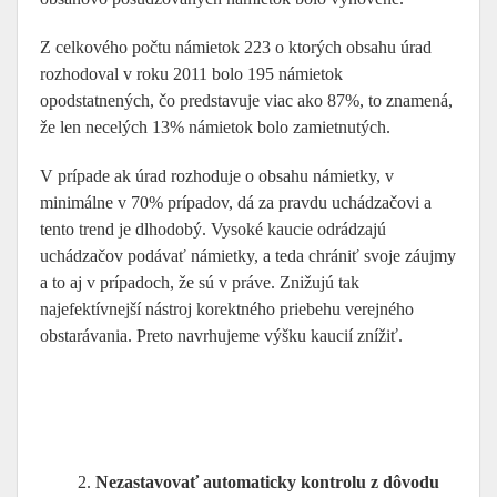
Z celkového počtu námietok 223 o ktorých obsahu úrad
rozhodoval v roku 2011 bolo 195 námietok
opodstatnených, čo predstavuje viac ako 87%, to znamená,
že len necelých 13% námietok bolo zamietnutých.
V prípade ak úrad rozhoduje o obsahu námietky, v
minimálne v 70% prípadov, dá za pravdu uchádzačovi a
tento trend je dlhodobý. Vysoké kaucie odrádzajú
uchádzačov podávať námietky, a teda chrániť svoje záujmy
a to aj v prípadoch, že sú v práve. Znižujú tak
najefektívnejší nástroj korektného priebehu verejného
obstarávania. Preto navrhujeme výšku kaucií znížiť.
Nezastavovať automaticky kontrolu z dôvodu