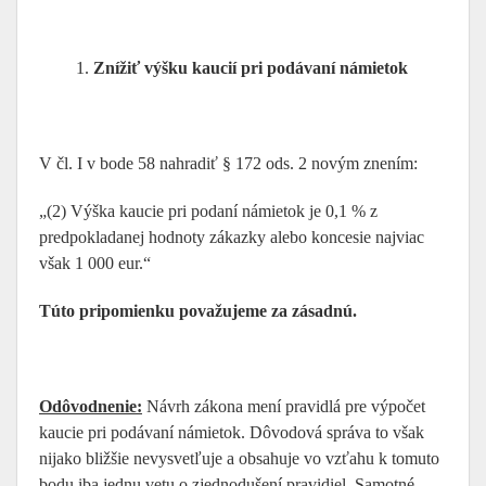
Znížiť výšku kaucií pri podávaní námietok
V čl. I v bode 58 nahradiť § 172 ods. 2 novým znením:
„(2) Výška kaucie pri podaní námietok je 0,1 % z
predpokladanej hodnoty zákazky alebo koncesie najviac
však 1 000 eur.“
Túto pripomienku považujeme za zásadnú.
Odôvodnenie:
Návrh zákona mení pravidlá pre výpočet
kaucie pri podávaní námietok. Dôvodová správa to však
nijako bližšie nevysvetľuje a obsahuje vo vzťahu k tomuto
bodu iba jednu vetu o zjednodušení pravidiel. Samotné