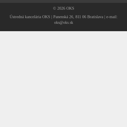
© 2026 OKS
Ústredná kancelária OKS | Panenská 26, 811 06 Bratislava | e-mail:
oks@oks.sk