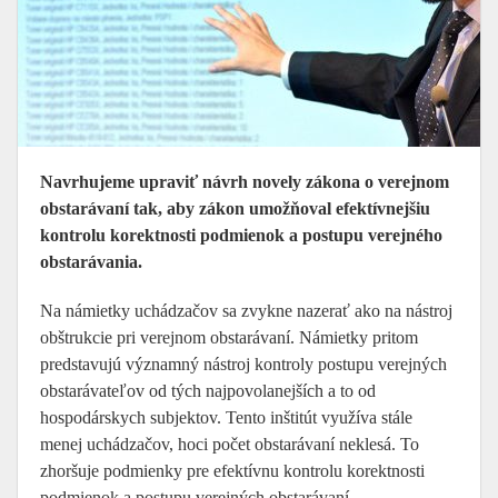
Navrhujeme upraviť návrh novely zákona o verejnom
obstarávaní tak, aby zákon umožňoval efektívnejšiu
kontrolu korektnosti podmienok a postupu verejného
obstarávania.
Na námietky uchádzačov sa zvykne nazerať ako na nástroj
obštrukcie pri verejnom obstarávaní. Námietky pritom
predstavujú významný nástroj kontroly postupu verejných
obstarávateľov od tých najpovolanejších a to od
hospodárskych subjektov. Tento inštitút využíva stále
menej uchádzačov, hoci počet obstarávaní neklesá. To
zhoršuje podmienky pre efektívnu kontrolu korektnosti
podmienok a postupu verejných obstarávaní.