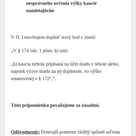
nesprávneho určenia výšky kaucie
namietajúcim
V čl. I navrhujem doplniť nový bod v znení:
„V § 174 ods. 1 písm. h) znie:
„h) kaucia nebola pripísaná na účet úradu v lehote alebo,
napriek výzve úradu na jej doplnenie, vo výške
ustanovenej v § 172“,“.
Túto pripomienku považujeme za zásadnú.
Odôvodnenie:
Doterajší pomerne zložitý spôsob určenia