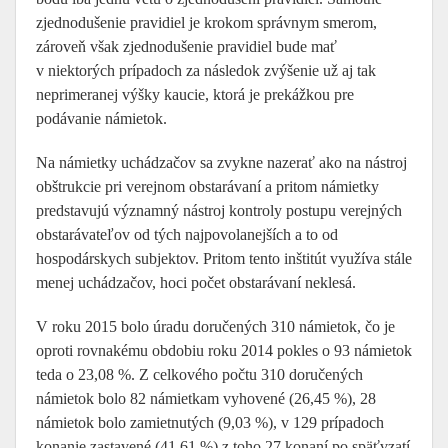
zjednodušenie pravidiel je krokom správnym smerom,
zároveň však zjednodušenie pravidiel bude mať
v niektorých prípadoch za následok zvýšenie už aj tak
neprimeranej výšky kaucie, ktorá je prekážkou pre
podávanie námietok.
Na námietky uchádzačov sa zvykne nazerať ako na nástroj
obštrukcie pri verejnom obstarávaní a pritom námietky
predstavujú významný nástroj kontroly postupu verejných
obstarávateľov od tých najpovolanejších a to od
hospodárskych subjektov. Pritom tento inštitút využíva stále
menej uchádzačov, hoci počet obstarávaní neklesá.
V roku 2015 bolo úradu doručených 310 námietok, čo je
oproti rovnakému obdobiu roku 2014 pokles o 93 námietok
teda o 23,08 %. Z celkového počtu 310 doručených
námietok bolo 82 námietkam vyhovené (26,45 %), 28
námietok bolo zamietnutých (9,03 %), v 129 prípadoch
konanie zastavené (41,61 %) z toho 27 konaní po späťvzatí