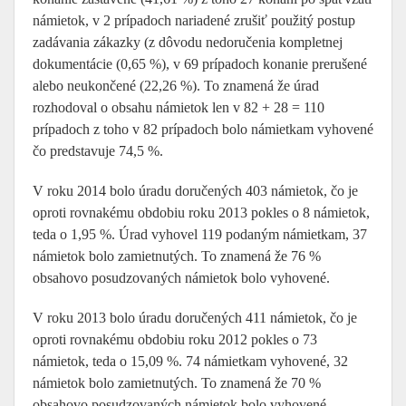
námietok, v 2 prípadoch nariadené zrušiť použitý postup
zadávania zákazky (z dôvodu nedoručenia kompletnej
dokumentácie (0,65 %), v 69 prípadoch konanie prerušené
alebo neukončené (22,26 %). To znamená že úrad
rozhodoval o obsahu námietok len v 82 + 28 = 110
prípadoch z toho v 82 prípadoch bolo námietkam vyhovené
čo predstavuje 74,5 %.
V roku 2014 bolo úradu doručených 403 námietok, čo je
oproti rovnakému obdobiu roku 2013 pokles o 8 námietok,
teda o 1,95 %. Úrad vyhovel 119 podaným námietkam, 37
námietok bolo zamietnutých. To znamená že 76 %
obsahovo posudzovaných námietok bolo vyhovené.
V roku 2013 bolo úradu doručených 411 námietok, čo je
oproti rovnakému obdobiu roku 2012 pokles o 73
námietok, teda o 15,09 %. 74 námietkam vyhovené, 32
námietok bolo zamietnutých. To znamená že 70 %
obsahovo posudzovaných námietok bolo vyhovené.