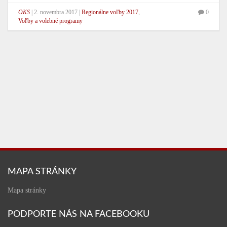
OKS
|
2. novembra 2017
|
Regionálne voľby 2017
,
0
Voľby a volebné programy
MAPA STRÁNKY
Mapa stránky
PODPORTE NÁS NA FACEBOOKU