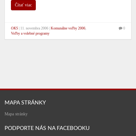
Čítať viac
OKS
|
11. novembra 2006
|
Komunálne voľby 2006
,
0
Voľby a volebné programy
MAPA STRÁNKY
Mapa stránky
PODPORTE NÁS NA FACEBOOKU