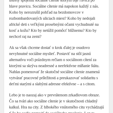
ústrety spojeniu sociálne cítenie ktorým bije ľavica po
hlave pravicu. Sociálne cítenie má napokon každý z nás.
Koho by nerozrušil pohľad na bezdomovcov v
rozbombardovaných uliciach miest? Koho by nedojali
africké deti s veľkými prosebnými očami vychudnuté na
kosť a kožu? Kto by netúžil pomôcť blížnemu? Kto by
nechcel raj na zemi?
Ak sa však chceme dostať o krok ďalej je osudovo
nevyhnutné sociálne myslieť. Postaviť na stôl jasnú
alternatívu voči prázdnym rečiam o sociálnom cítení za
ktorými sa skrýva neadresné a neefektívne míňanie štátu.
Nahlas pomenovať že skutočné sociálne cítenie znamená
vytvárať pracovné príležitosti a preukazovať solidaritu s
deťmi starými a slabými adresne efektívne – a s citom.
Lebo je to naozaj ako v prevrátenom zrkadlovom obraze.
Čo sa tvári ako sociálne cítenie je v skutočnosti chladný
kalkul. Hra na city. Z hlbokého vnútorného citu vychádzajú