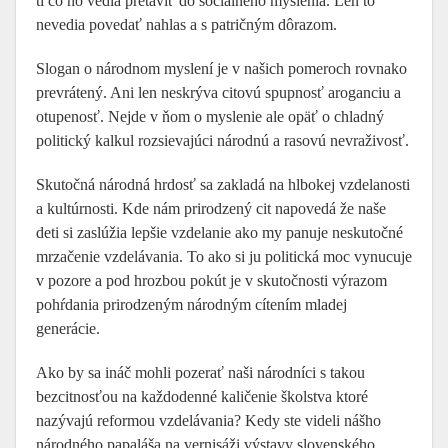
tí čo ho vedia pretaviť do sociálneho myslenia. Len to
nevedia povedať nahlas a s patričným dôrazom.
Slogan o národnom myslení je v našich pomeroch rovnako
prevrátený. Ani len neskrýva citovú spupnosť aroganciu a
otupenosť. Nejde v ňom o myslenie ale opäť o chladný
politický kalkul rozsievajúci národnú a rasovú nevraživosť.
Skutočná národná hrdosť sa zakladá na hlbokej vzdelanosti
a kultúrnosti. Kde nám prirodzený cit napovedá že naše
deti si zaslúžia lepšie vzdelanie ako my panuje neskutočné
mrzačenie vzdelávania. To ako si ju politická moc vynucuje
v pozore a pod hrozbou pokút je v skutočnosti výrazom
pohŕdania prirodzeným národným cítením mladej
generácie.
Ako by sa ináč mohli pozerať naši národníci s takou
bezcitnosťou na každodenné kaličenie školstva ktoré
nazývajú reformou vzdelávania? Kedy ste videli nášho
národného papaláša na vernisáži výstavy slovenského