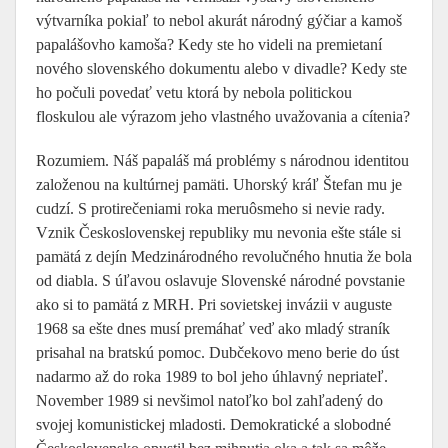
výtvarníka pokiaľ to nebol akurát národný gýčiar a kamoš
papalášovho kamoša? Kedy ste ho videli na premietaní
nového slovenského dokumentu alebo v divadle? Kedy ste
ho počuli povedať vetu ktorá by nebola politickou
floskulou ale výrazom jeho vlastného uvažovania a cítenia?
Rozumiem. Náš papaláš má problémy s národnou identitou
založenou na kultúrnej pamäti. Uhorský kráľ Štefan mu je
cudzí. S protirečeniami roka meruôsmeho si nevie rady.
Vznik Československej republiky mu nevonia ešte stále si
pamätá z dejín Medzinárodného revolučného hnutia že bola
od diabla. S úľavou oslavuje Slovenské národné povstanie
ako si to pamätá z MRH. Pri sovietskej invázii v auguste
1968 sa ešte dnes musí premáhať veď ako mladý straník
prisahal na bratskú pomoc. Dubčekovo meno berie do úst
nadarmo až do roka 1989 to bol jeho úhlavný nepriateľ.
November 1989 si nevšimol natoľko bol zahľadený do
svojej komunistickej mladosti. Demokratické a slobodné