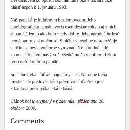
Československo opustil bez mihnutia oka a tak sa môže
hlásiť aspoň k 1. januáru 1993.
Náš papaláš je kultúrnym bezdomovcom. Jeho
autobiografickú pamäť tvoria osemdesiate roky a aj z nich
si pamätá len to ako bolo vtedy dobre. Jeho národná hrdosť
nemá oporu v skutočnosti. S ničím sa osobne nestotožňuje
s ničím sa nevie vnútorne vyrovnať. No národné cítiť
znamená byť vnímavý voči všetkému čo v dobrom i zlom
tvorí našu kultúrnu pamäť.
Sociálne treba cítiť ale najmä myslieť. Národne treba
myslieť ale predovšetkým pravdivo cítiť. Preto je tá
zrkadlová presmyčka taká falošná.
Článok bol uverejnený v týždenníku
.týždeň
dňa 26.
októbra 2009.
Comments