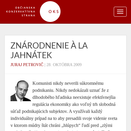
ZNÁRODNENIE À LA
JAHNÁTEK
JURAJ PETROVIČ
|
28. OKTÓBRA 2009
Komunisti nikdy neverili súkromnému
podnikaniu. Nikdy nedokázali uznať že z
dlhodobého hľadiska neexistuje efektívnejšia
regulácia ekonomiky ako voľný trh slobodná
súťaž podnikajúcich subjektov. A využívali každý
individuálny prípad na to aby presadili svoje videnie sveta
v ktorom múdry štát chráni „hlúpych“ ľudí pred „zlými