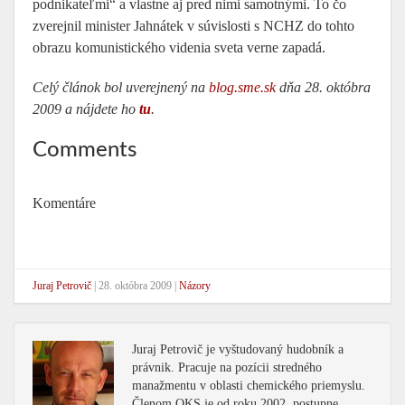
podnikateľmi“ a vlastne aj pred nimi samotnými. To čo
zverejnil minister Jahnátek v súvislosti s NCHZ do tohto
obrazu komunistického videnia sveta verne zapadá.
Celý článok bol uverejnený na
blog.sme.sk
dňa 28. októbra
2009 a nájdete ho
tu
.
Comments
Komentáre
Juraj Petrovič
|
28. októbra 2009
|
Názory
Juraj Petrovič je vyštudovaný hudobník a
právnik. Pracuje na pozícii stredného
manažmentu v oblasti chemického priemyslu.
Členom OKS je od roku 2002, postupne