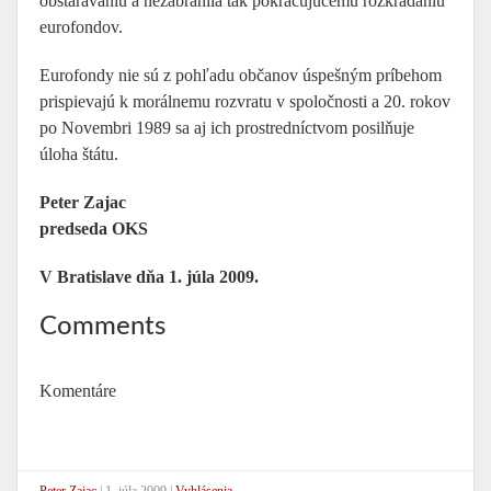
obstarávaniu a nezabránila tak pokračujúcemu rozkrádaniu
eurofondov.
Eurofondy nie sú z pohľadu občanov úspešným príbehom
prispievajú k morálnemu rozvratu v spoločnosti a 20. rokov
po Novembri 1989 sa aj ich prostredníctvom posilňuje
úloha štátu.
Peter Zajac
predseda OKS
V Bratislave dňa 1. júla 2009.
Comments
Komentáre