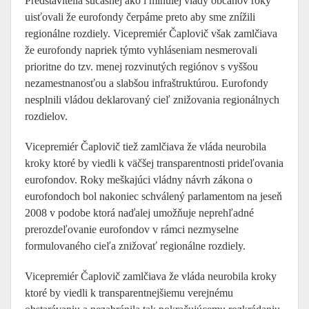
Predstavitelia súčasnej ako i minulej vlády občanov roky
uisťovali že eurofondy čerpáme preto aby sme znížili
regionálne rozdiely. Vicepremiér Čaplovič však zamlčiava
že eurofondy napriek týmto vyhláseniam nesmerovali
prioritne do tzv. menej rozvinutých regiónov s vyššou
nezamestnanosťou a slabšou infraštruktúrou. Eurofondy
nesplnili vládou deklarovaný cieľ znižovania regionálnych
rozdielov.
Vicepremiér Čaplovič tiež zamlčiava že vláda neurobila
kroky ktoré by viedli k väčšej transparentnosti prideľovania
eurofondov. Roky meškajúci vládny návrh zákona o
eurofondoch bol nakoniec schválený parlamentom na jeseň
2008 v podobe ktorá naďalej umožňuje neprehľadné
prerozdeľovanie eurofondov v rámci nezmyselne
formulovaného cieľa znižovať regionálne rozdiely.
Vicepremiér Čaplovič zamlčiava že vláda neurobila kroky
ktoré by viedli k transparentnejšiemu verejnému