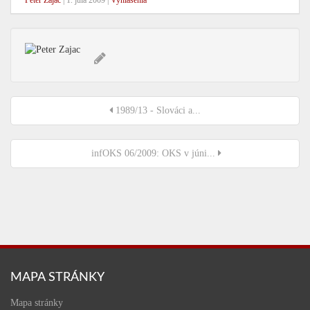
Peter Zajac
|
1. júla 2009
|
Vyhlásenia
1989/13 - Slováci a...
infOKS 06/2009: OKS v júni...
MAPA STRÁNKY
Mapa stránky