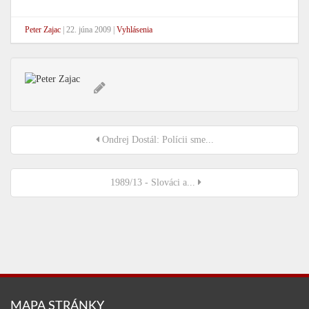
Peter Zajac
|
22. júna 2009
|
Vyhlásenia
Ondrej Dostál: Polícii sme...
1989/13 - Slováci a...
MAPA STRÁNKY