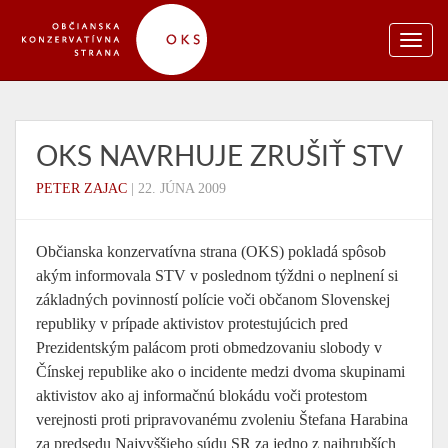
OKS NAVRHUJE ZRUŠIŤ STV
PETER ZAJAC
|
22. JÚNA 2009
Občianska konzervatívna strana (OKS) pokladá spôsob
akým informovala STV v poslednom týždni o neplnení si
základných povinností polície voči občanom Slovenskej
republiky v prípade aktivistov protestujúcich pred
Prezidentským palácom proti obmedzovaniu slobody v
Čínskej republike ako o incidente medzi dvoma skupinami
aktivistov ako aj informačnú blokádu voči protestom
verejnosti proti pripravovanému zvoleniu Štefana Harabina
za predsedu Najvyššieho súdu SR za jedno z najhrubších