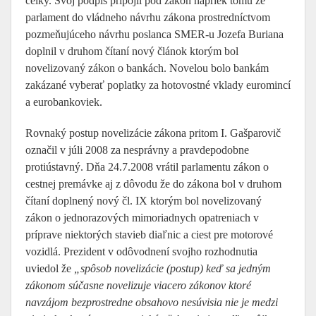
celky. Svoj podpis pripojil pod zákon napriek tomu že
parlament do vládneho návrhu zákona prostredníctvom
pozmeňujúceho návrhu poslanca SMER-u Jozefa Buriana
doplnil v druhom čítaní nový článok ktorým bol
novelizovaný zákon o bankách. Novelou bolo bankám
zakázané vyberať poplatky za hotovostné vklady euromincí
a eurobankoviek.
Rovnaký postup novelizácie zákona pritom I. Gašparovič
označil v júli 2008 za nesprávny a pravdepodobne
protiústavný. Dňa 24.7.2008 vrátil parlamentu zákon o
cestnej premávke aj z dôvodu že do zákona bol v druhom
čítaní doplnený nový čl. IX ktorým bol novelizovaný
zákon o jednorazových mimoriadnych opatreniach v
príprave niektorých stavieb diaľnic a ciest pre motorové
vozidlá. Prezident v odôvodnení svojho rozhodnutia
uviedol že
„spôsob novelizácie (postup) keď sa jedným
zákonom súčasne novelizuje viacero zákonov ktoré
navzájom bezprostredne obsahovo nesúvisia nie je medzi