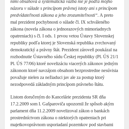
nimi obsahová a systematická väzba nie je podľa môjho
názoru v súlade s princípom právnej istoty ani s princípom
predvídateľnosti zákona a jeho zrozumiteľnosti“.
A preto
mal prezident pochybnosti o súlade čl. IX schváleného
zákona (novela zákona o jednorazových mimoriadnych
opatreniach) s čl. I ods. 1 prvou vetou Ústavy Slovenskej
republiky podľa ktorej je Slovenská republika zvrchovaný
demokratický a právny štát. Prezident zároveň poukázal na
rozhodnutie Ústavného súdu Českej republiky (Pl. ÚS 21/1
Pl. ÚS 77/06) ktoré novelizáciu viacerých zákonov jedným
zákonom ktoré navzájom obsahom bezprostredne nesúvisia
považuje nielen za nežiaduci jav ale za postup ktorý
nezodpovedá základným princípom právneho štátu.
Listom doručeným do Kancelárie prezidenta SR dňa
17.2.2009 som I. Gašparoviča upozornil že spôsob akým
parlament dňa 11.2.2009 novelizoval zákon o bankách
prostredníctvom zákona o niektorých opatreniach pri
majetkovoprávnom usporiadaní pozemkov pod stavbami