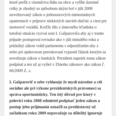
ktoré prešli z vlastníctva štátu na obce a vyššie územné
celky je zhodný so spôsobom akým bol v júli 2008
novelizovaný zákon o jednorazových mimoriadnych
opatreniach v príprave niektorých stavieb diaľnic a ciest pre
motorové vozidlá. Keďže išlo z ústavného hľadiska o
totožnú situáciu vyzval som I. Gašparoviča aby aj v tomto
prípade postupoval rovnako ako v júli minulého roku a
príslušný zákon vrátil parlamentu s odporúčaním aby z
neho pri opätovnom prerokovaní vypustil článok ktorým sa
novelizuje zákon o bankách. Prezident napriek tomu zákon
podpísal a ten už aj vyšiel v Zbierke zákonov ako zákon č.
66/2009 Z. z.
I. Gašparovič o sebe vyhlasuje že myslí národne a cíti
sociálne ale pri výkone prezidentských právomocí sa
správa oportunisticky. Ten istý dôvod pre ktorý v
polovici roku 2008 odmietol podpísať jeden zákon a
postup jeho prijímania označil za protiústavný už
začiatkom roku 2009 nepovažuje za dôležitý ignoruje