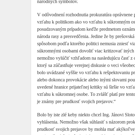
národných symbolov.
V odôvodnení rozhodnutia prokuratúra oprávnene pou
vzťahu k politikom ako vo vzťahu k súkromným oso
posudzovaným prípadom keďže predmetom oznámeni
národa rasy a presvedčenia. Jedine že by prešovsk
spôsobom podľa ktorého politici nemusia zniesť vi
súkromnými osobami dovoliť viac kritizovať iných 
nemožno vylúčiť vzhľadom na nasledujúcu časť z o
ktorý sa zúčastňuje verejnej diskusie o veci všeob
bolo uvádzané vyššie vo vzťahu k rešpektovaniu p
alebo dokonca provokácie alebo inými slovami použ
uvedené hranice prijateľnej kritiky sú širšie vo vzťa
vzťahu k súkromnej osobe. To zvlášť platí pre tento 
je známy pre prudkosť svojich prejavov.“
Bolo by iste zlé keby niekto chcel Ing. Jánovi Slo
vyhlásenia. Nemožno však súhlasiť s názorom prokur
prudkosť svojich prejavov by mohla mať akýkoľvek