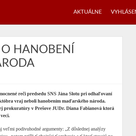
AKTUÁLNE
VYHLÁSE
 O HANOBENÍ
ÁRODA
ocnené reči predsedu SNS Jána Slotu pri odhaľovaní
októbra vraj neboli hanobením maďarského národa.
ej prokuratúry v Prešove JUDr. Diana Fabianová ktorá
veci.
aj veľmi podivuhodné argumenty: „Z dôslednej analýzy