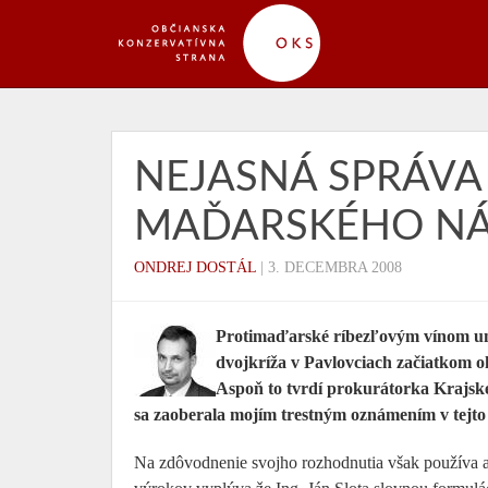
NEJASNÁ SPRÁVA
MAĎARSKÉHO N
ONDREJ DOSTÁL
|
3. DECEMBRA 2008
Protimaďarské ríbezľovým vínom um
dvojkríža v Pavlovciach začiatkom 
Aspoň to tvrdí prokurátorka Krajsk
sa zaoberala mojím trestným oznámením v tejto 
Na zdôvodnenie svojho rozhodnutia však používa 