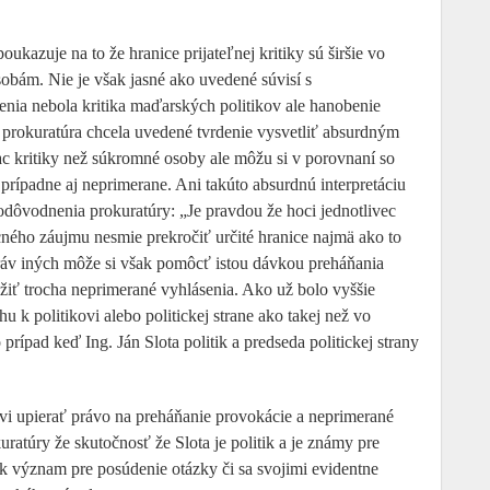
kazuje na to že hranice prijateľnej kritiky sú širšie vo
bám. Nie je však jasné ako uvedené súvisí s
a nebola kritika maďarských politikov ale hanobenie
á prokuratúra chcela uvedené tvrdenie vysvetliť absurdným
ac kritiky než súkromné osoby ale môžu si v porovnaní so
prípadne aj neprimerane. Ani takúto absurdnú interpretáciu
dôvodnenia prokuratúry: „Je pravdou že hoci jednotlivec
ecného záujmu nesmie prekročiť určité hranice najmä ako to
ráv iných môže si však pomôcť istou dávkou preháňania
iť trocha neprimerané vyhlásenia. Ako už bolo vyššie
hu k politikovi alebo politickej strane ako takej než vo
prípad keď Ing. Ján Slota politik a predseda politickej strany
tovi upierať právo na preháňanie provokácie a neprimerané
atúry že skutočnosť že Slota je politik a je známy pre
 význam pre posúdenie otázky či sa svojimi evidentne