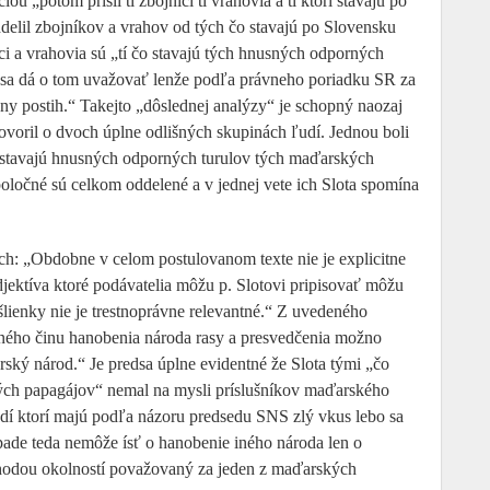
u „potom prišli tí zbojníci tí vrahovia a tí ktorí stavajú po
lil zbojníkov a vrahov od tých čo stavajú po Slovensku
íci a vrahovia sú „tí čo stavajú tých hnusných odporných
 sa dá o tom uvažovať lenže podľa právneho poriadku SR za
y postih.“ Takejto „dôslednej analýzy“ je schopný naozaj
hovoril o dvoch úplne odlišných skupinách ľudí. Jednou boli
čo stavajú hnusných odporných turulov tých maďarských
oločné sú celkom oddelené a v jednej vete ich Slota spomína
och: „Obdobne v celom postulovanom texte nie je explicitne
ektíva ktoré podávatelia môžu p. Slotovi pripisovať môžu
ienky nie je trestnoprávne relevantné.“ Z uvedeného
tného činu hanobenia národa rasy a presvedčenia možno
ký národ.“ Je predsa úplne evidentné že Slota tými „čo
ých papagájov“ nemal na mysli príslušníkov maďarského
udí ktorí majú podľa názoru predsedu SNS zlý vkus lebo sa
pade teda nemôže ísť o hanobenie iného národa len o
u zhodou okolností považovaný za jeden z maďarských