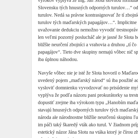
výrokov vyplýva že Ing. Ján Slota slovnou formulácio
Slovensku tých hnusných odporných turulov…“ odde
turulov. Nedá sa právne kontrasignovať že tí zbojn
turulov tých maďarských papagájov…“. Implicitne
uvažovanie dedukciu nemožno vyvodiť trestnoprávn
len veľmi pozorný poslucháč ale je jasné že Slota 
bližšie neurčení zbojníci a vrahovia a druhou „tí 
papagájov“. Tieto dve skupiny nemajú vôbec nič sp
iba úplnou náhodou.
Navyše vôbec nie je isté že Slota hovoril o Maďar
uvedený pojem „maďarský národ“ sú iba použité adj
vysloviť domnienku vyvodzovať no prisúdenie myšl
vyplýva že podľa názoru pani prokurátorky sa tres
dopustiť zrejme iba výrokom typu „Hanobím maďars
stavajú hnusných odporných turulov tých maďarsk
národa ale národnostne bližšie neurčenú skupinu ľ
im páči taký škaredý vták ako turul. V žiadnom prí
estetický názor Jána Slotu na vtáka ktorý je číro