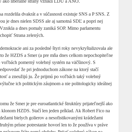
 ako liberálne strany vznikli LDU a ANO.
rozdelila dvakrát a v súčasnosti existuje SNS a P SNS. Z
ou je dnes nielen SDSS ale aj samotná SDĽ a popri nej
. Vznikla a dnes pomaly zaniká SOP. Mimo parlamentu
chopiť Strana zelených.
demokracie ani za posledné štyri roky nevykryštalizovala ale
aj to že HZDS a Smer (a pre mňa dnes celkom nepochopiteľne
 voľbách pomerný volebný systém na väčšinový. S
edpovedať že pri jednoduchom zákone na ktorý stačí
tosť a zneužijú ju. Že prijmú po voľbách taký volebný
výlučne ich politickým záujmom a nie politologicky ideálnej
mu že Smer je pre euroatlantické štruktúry prijateľnejší ako
 klonom HZDS. Stačí len jeden príklad. Ak Robert Fico na
dežami bielych golierov a nesofistikovanými krádežami
uhým prísne potrestanie hovorí len to že používa v práve
m právnom štáte nemá obdoby. Prijať volebný zákon na