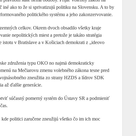
 ako to že si sprivatizujú politiku na Slovensku. A to by
eformovaného politického systému a jeho zakonzervovanie.
územných celkov. Okrem dvoch obsadilo všetky kraje
ie nepolitických miest a pretože je takáto stratégia
pre istotu v Bratislave a v Košiciach demokrati z „ideovo
ianske združenia typu OKO no najmä demokraticky
 spomenú na Mečiarovu zmenu volebného zákona tesne pred
dvojnásobného zneužitia zo strany HZDS a lídrov SDK
a až ďalšie generácie.
kotviť súčasný pomerný systém do Ústavy SR a podmieniť
čas.
 kde politici zaručene zneužijú všetko čo im ich moc