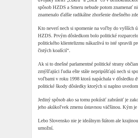
spôsob HZDS a Smeru nebude potom znamenať nič iné
znamenalo ďalšie radikálne zhoršenie dnešného zd
Kto neverí nech si spomenie na voľby do vyšších 
HZDS. Prvým dôsledkom bolo politické rozparcelovan
politického klientelizmu nákazlivá to isté spravili 
čistých koalícií“.
Ak si to dnešné parlamentné politické strany obč
zmýšľajúci ľudia ešte stále nepripúšťajú nech si
voľbami v roku 1998 ktorá napáchala v dôsledku 
politické škody dôsledky ktorých si naplno uvedomi
Jediný spôsob ako sa tomu pokúsiť zabrániť je za
jeho akúkoľvek zmenu ústavnou väčšinou. Kým je 
Lebo Slovensko nie je ideálnym štátom ale krajinou
umožní.