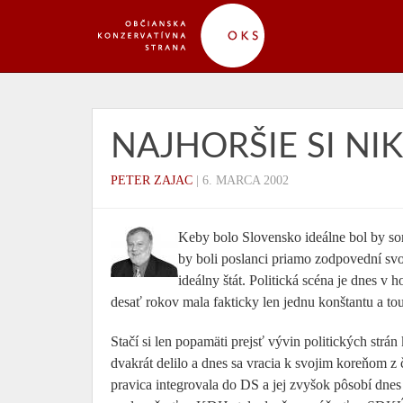
NAJHORŠIE SI NI
PETER ZAJAC
|
6. MARCA 2002
Keby bolo Slovensko ideálne bol by so
by boli poslanci priamo zodpovední svo
ideálny štát. Politická scéna je dnes 
desať rokov mala fakticky len jednu konštantu a t
Stačí si len popamäti prejsť vývin politických str
dvakrát delilo a dnes sa vracia k svojim koreňom 
pravica integrovala do DS a jej zvyšok pôsobí dne