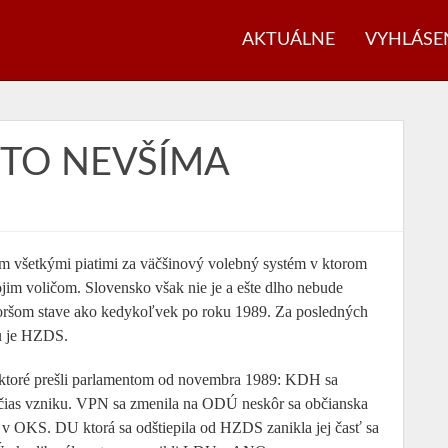
AKTUÁLNE
VYHLÁSE
KTO NEVŠÍMA
m všetkými piatimi za väčšinový volebný systém v ktorom
jim voličom. Slovensko však nie je a ešte dlho nebude
v horšom stave ako kedykoľvek po roku 1989. Za posledných
ou je HZDS.
án ktoré prešli parlamentom od novembra 1989: KDH sa
z čias vzniku. VPN sa zmenila na ODÚ neskôr sa občianska
s v OKS. DU ktorá sa odštiepila od HZDS zanikla jej časť sa