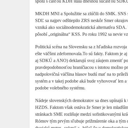
spolu s časťou KDH stala dnešnou súčasťou SDKÚ
MKDH MNI a Spolužitie sa zlúčili do SMK. SNS sa 
SDĽ sa najprv odštiepilo ZRS neskôr Smer okrajov
vzniká ako sociálnodemokratická alternatíva SDA
pôsobí „originálna“ KSS. Po roku 1992 sa nevie vz
Politická scéna na Slovensku sa z hľadiska rozvoja 
ešte väčšmi zdeformovala.To sú fakty. Faktom je 
aj SDKÚ a ANO) deklarujú svoj záujem zmeniť po
pravdepodobnosťou hraničiacou s istotou možno pr
nadpolovičná väčšina hlasov budú mať na to príleži
systém a v takej podobe aká bude vyhovovať len a 
podobe volebného systému.
Nádeje slovenských demokratov sa dnes upínajú k to
HZDS. Faktom však ostáva že Smer je len mladším
stránkach SME rozlišuje medzi sofistikovanými krá
Rómov tým prvým sľubuje prižmúrenie oka a tým dr
dvojaký meter „cukru“ a „biča“ čo v demokraticko