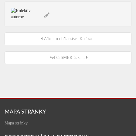
Zákon o občianstve: Keď sa...
Veľká SMER-ácka...
MAPA STRÁNKY
Mapa stránky