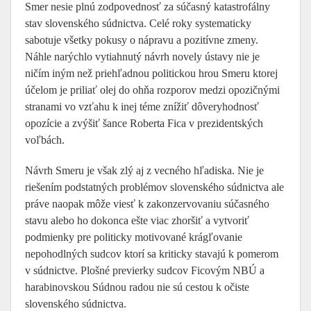
Smer nesie plnú zodpovednosť za súčasný katastrofálny
stav slovenského súdnictva. Celé roky systematicky
sabotuje všetky pokusy o nápravu a pozitívne zmeny.
Náhle narýchlo vytiahnutý návrh novely ústavy nie je
ničím iným než priehľadnou politickou hrou Smeru ktorej
účelom je priliať olej do ohňa rozporov medzi opozičnými
stranami vo vzťahu k inej téme znížiť dôveryhodnosť
opozície a zvýšiť šance Roberta Fica v prezidentských
voľbách.
Návrh Smeru je však zlý aj z vecného hľadiska. Nie je
riešením podstatných problémov slovenského súdnictva ale
práve naopak môže viesť k zakonzervovaniu súčasného
stavu alebo ho dokonca ešte viac zhoršiť a vytvoriť
podmienky pre politicky motivované krágľovanie
nepohodlných sudcov ktorí sa kriticky stavajú k pomerom
v súdnictve. Plošné previerky sudcov Ficovým NBÚ a
harabinovskou Súdnou radou nie sú cestou k očiste
slovenského súdnictva.