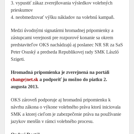
3. vypustiť zákaz zverejňovania výsledkov volebných
prieskumov
4. neobmedzovať výšku nákladov na volebnú kampaň.
Medzi úvodnými signatármi hromadnej pripomienky a
zástupcami verejnosti pre rozporové konanie sa okrem
predstaviteľov OKS nachádzajú aj poslanec NR SR za SaS
Peter Osuský a predseda Republikovej rady SMK László
Szigeti.
Hromadná pripomienka je zverejnená na portáli
change|net.sk
a podporiť ju možno do piatku 2.
augusta 2013.
OKS zároveň podporuje aj hromadnú pripomienku k
návrhu zákona o výkone volebného práva ktorú iniciovala
SMK a ktorej cieľom je zabezpečenie práva na používanie
jazykov menšín v rámci volebného procesu.