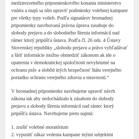
medzirezortného pripomienkového konania ministerstvo
vnútra a majú sa ním upraviť podmienky volebnej kampane
pre všetky typy volieb. Podľa signatárov hromadnej
pripomienky navrhovaná právna úprava zasahuje do
slobody prejavu a do slobodného šírenia informácií nad
rámec ktorý pripúšťa ústava. Podľa čl. 26 ods. 4 Ústavy
Slovenskej republiky „slobodu prejavu a právo vyhľadávať
a šíriť informácie možno obmedziť zákonom ak ide o
opatrenia v demokratickej spoločnosti nevyhnutné na
ochranu práv a slobôd iných bezpečnosť štátu verejného
poriadku ochranu verejného zdravia a mravnosti.“
V hromadnej pripomienke navrhujeme upraviť návrh
zákona tak aby nedochádzalo k zásahom do slobody
prejavu a slobody šírenia informácií nad rámec ktorý
pripúšťa ústava. Navrhujeme preto najmä:
1. zrušiť volebné moratórium
2. vypustiť zákaz vedenia kampane inými subjektmi