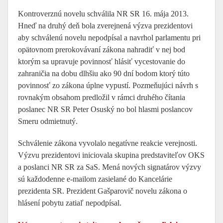
Kontroverznú novelu schválila NR SR 16. mája 2013.
Hneď na druhý deň bola zverejnená výzva prezidentovi
aby schválenú novelu nepodpísal a navrhol parlamentu pri
opätovnom prerokovávaní zákona nahradiť v nej bod
ktorým sa upravuje povinnosť hlásiť vycestovanie do
zahraničia na dobu dlhšiu ako 90 dní bodom ktorý túto
povinnosť zo zákona úplne vypustí. Pozmeňujúci návrh s
rovnakým obsahom predložil v rámci druhého čítania
poslanec NR SR Peter Osuský no bol hlasmi poslancov
Smeru odmietnutý.
Schválenie zákona vyvolalo negatívne reakcie verejnosti.
Výzvu prezidentovi iniciovala skupina predstaviteľov OKS
a poslanci NR SR za SaS. Mená nových signatárov výzvy
sú každodenne e-mailom zasielané do Kancelárie
prezidenta SR. Prezident Gašparovič novelu zákona o
hlásení pobytu zatiaľ nepodpísal.