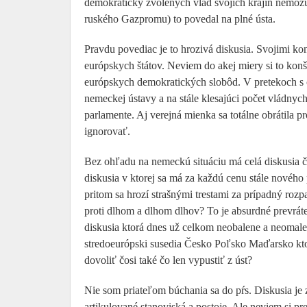
demokraticky zvolených vlád svojich krajín nemôžu
ruského Gazpromu) to povedal na plné ústa.
Pravdu povediac je to hrozivá diskusia. Svojimi ko
európskych štátov. Neviem do akej miery si to konš
európskych demokratických slobôd. V pretekoch s 
nemeckej ústavy a na stále klesajúci počet vládny
parlamente. Aj verejná mienka sa totálne obrátila p
ignorovať.
Bez ohľadu na nemeckú situáciu má celá diskusia č
diskusia v ktorej sa má za každú cenu stále nové
pritom sa hrozí strašnými trestami za prípadný roz
proti dlhom a dlhom dlhov? To je absurdné prevráte
diskusia ktorá dnes už celkom neobalene a neomalen
stredoeurópski susedia Česko Poľsko Maďarsko kto
dovoliť čosi také čo len vypustiť z úst?
Nie som priateľom búchania sa do pŕs. Diskusia je
artikulované stanoviská a postoje. Ale neviem si p