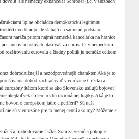
 dovoliť ale nemecký exkancelár Schröder (t.č. v službách
nštrukciami úplne obchádza demokratickú legitimitu
truktéri uvedomujú ale siahajú na samotnú podstatu
časom naráža pritom najmä nemecká kancelárka na hranice
ch poslancov ochotných hlasovať za euroval 2 v nemeckom
roti rozširovaniu eurovalu a žiadny politik ju nemôže celkom
oraz dobrodružnejší a nezodpovednejší charakter. Aká je to
ho porušovania dohôd zachraňovať v eurózone Grécko a
pad eurozóny štátom ktoré sa ako Slovensko usilujú bojovať
nie akejkoľvek čo len trochu racionálnej logiky. Aká je to
e hovorí o európskom jadre a periférii? Sú naši
rí nie sú v eurozóne pre to menej cenní ako my? Môžeme si
 zložitá a rozhodovanie ťažké. Som za vecné a pokojne
redstaviť že by kancelárka Merkelová označila poslancov