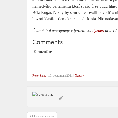
nemeckého parlamentu ktorí zvažujú že budú hlasova
Béla Bugár. Nikdy by som si nedovolil hovoriť o n
hovorí klasik – demokracia je diskusia. Nie nadávan
Článok bol uverejnený v týždenníku
.týždeň
dňa 12.
Comments
Komentáre
Peter Zajac
|
19. septembra 2011
|
Názory
O nás – s nami