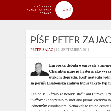
PÍŠE PETER ZAJAC
PETER ZAJAC
|
19. SEPTEMBRA 2011
Európska debata o eurovale a zmene
Charakterizuje ju hystéria ako výraz
útekom dopredu. Keď nestačila jedn
sa poruší Lisabonská zmluva ktorá takýto typ f
Len čo sa ukázalo že nebude stačiť ani Euroval 2 
uvažovať (a vyzeralo to skôr ako príkaz všetkým št
jednotným eurodaniam. Nenazvali to rovno cestou k 