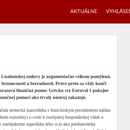
AKTUÁLNE
VYHLÁSE
 Lisabonskej zmluvy je argumentačne celkom pomýlená.
 bezmocnosti a bezradnosti. Práve preto sa vždy končí
orazová finančná pomoc Grécku cez Euroval 1 pokojne
inančnej pomoci ako trvalý nástroj zakazuje.
začala nemecká kancelárka s francúzskym prezidentom nahlas
átom eurozóny) o ceste k európskej hospodárskej vláde a
európskemu superštátu lebo si to ako predstavitelia