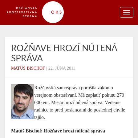
ROŽŇAVE HROZÍ NÚTENÁ
SPRÁVA
MATÚŠ BISCHOF
|
22. JÚNA 2011
Rožňavská samospráva porušila zákon o
verejnom obstarávaní. Má zaplatiť pokutu 270
000 eur. Mestu hrozí nútená správa. Vedenie
radnice to pred poslancami do poslednej chvíle
tajilo.
Matúš Bischof: Rožňave hrozí nútená správa