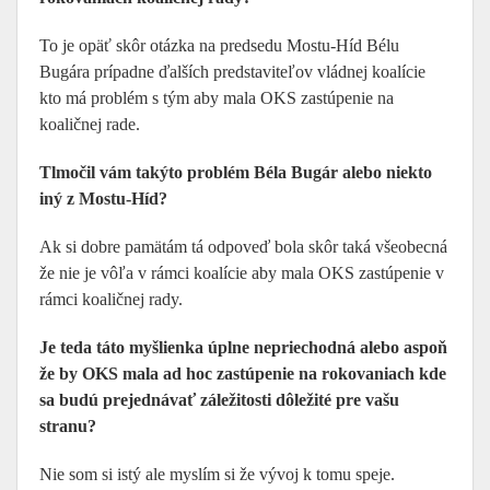
To je opäť skôr otázka na predsedu Mostu-Híd Bélu
Bugára prípadne ďalších predstaviteľov vládnej koalície
kto má problém s tým aby mala OKS zastúpenie na
koaličnej rade.
Tlmočil vám takýto problém Béla Bugár alebo niekto
iný z Mostu-Híd?
Ak si dobre pamätám tá odpoveď bola skôr taká všeobecná
že nie je vôľa v rámci koalície aby mala OKS zastúpenie v
rámci koaličnej rady.
Je teda táto myšlienka úplne nepriechodná alebo aspoň
že by OKS mala ad hoc zastúpenie na rokovaniach kde
sa budú prejednávať záležitosti dôležité pre vašu
stranu?
Nie som si istý ale myslím si že vývoj k tomu speje.