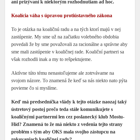
ani prizývaní k niektorým rozhodnutiam ad hoc.
Koalícia váha s úpravou protiústavného zákona
To je otázka na koaličnú radu a na tých ktorí majú v nej
zastúpenie. My sme už na začiatku volebného obdobia
povedali že by sme považovali za racionálne a správne aby
sme mali zastúpenie v koaličnej rade. Koaliční partneri sa
však rozhodli inak a my to rešpektujeme.
Aktívne túto tému nenastoľujeme ale zotrvávame na
svojom názore. To znamená že keď sa nás niekto nato pýta
povieme čo si myslíme.
Keď má predsedníčka vlády k tejto otázke naozaj taký
ústretový postoj prečo teda stále komunikujete s
koaličnými partnermi len cez poslanecký klub Mostu-
Híd? Znamená to že má niekto z vedenia tejto strany
problém s tým aby OKS mala svojho zástupcu na
rokovaniach koaličnej rady?