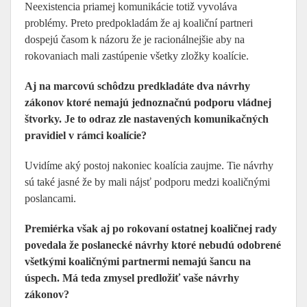
Neexistencia priamej komunikácie totiž vyvoláva
problémy. Preto predpokladám že aj koaliční partneri
dospejú časom k názoru že je racionálnejšie aby na
rokovaniach mali zastúpenie všetky zložky koalície.
Aj na marcovú schôdzu predkladáte dva návrhy
zákonov ktoré nemajú jednoznačnú podporu vládnej
štvorky. Je to odraz zle nastavených komunikačných
pravidiel v rámci koalície?
Uvidíme aký postoj nakoniec koalícia zaujme. Tie návrhy
sú také jasné že by mali nájsť podporu medzi koaličnými
poslancami.
Premiérka však aj po rokovaní ostatnej koaličnej rady
povedala že poslanecké návrhy ktoré nebudú odobrené
všetkými koaličnými partnermi nemajú šancu na
úspech. Má teda zmysel predložiť vaše návrhy
zákonov?