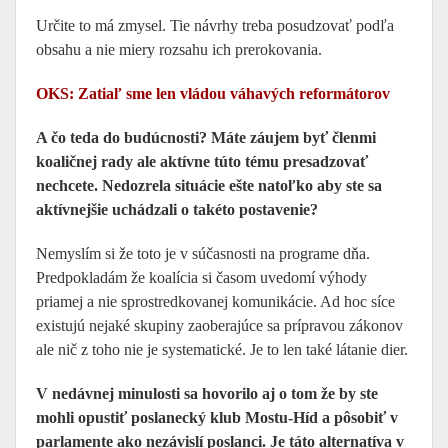
Určite to má zmysel. Tie návrhy treba posudzovať podľa
obsahu a nie miery rozsahu ich prerokovania.
OKS: Zatiaľ sme len vládou váhavých reformátorov
A čo teda do budúcnosti? Máte záujem byť členmi
koaličnej rady ale aktívne túto tému presadzovať
nechcete. Nedozrela situácie ešte natoľko aby ste sa
aktívnejšie uchádzali o takéto postavenie?
Nemyslím si že toto je v súčasnosti na programe dňa.
Predpokladám že koalícia si časom uvedomí výhody
priamej a nie sprostredkovanej komunikácie. Ad hoc síce
existujú nejaké skupiny zaoberajúce sa prípravou zákonov
ale nič z toho nie je systematické. Je to len také látanie dier.
V nedávnej minulosti sa hovorilo aj o tom že by ste
mohli opustiť poslanecký klub Mostu-Híd a pôsobiť v
parlamente ako nezávislí poslanci. Je táto alternatíva v