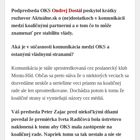
Podpredseda OKS
Ondrej Dostál
poskytol krátky
rozhovor Aktuálne.sk o (ne)dostatkoch v komunikácii
medzi koaličnými partnermi a o tom čo to môže
znamenať pre stabilitu vlády.
Aká je v súčasnosti komunikácia medzi OKS a
ostanými vládnymi stranami?
Komunikácia je stále sprostredkovaná cez poslanecký klub
Mostu-Híd. Občas sa preto stáva že o niektorých veciach sa
dozvedáme neskôr a neriešime veci priamo na koaličnej
rade ale len sprostredkovane. Dochádza potom k tomu že
koaličné strany si vymieňajú názory cez médiá.
Váš predseda Peter Zajac pred niekoľkými dňami
povedal že premiérka Iveta Radičová bola ústretovo
naklonená k tomu aby OKS mala zastúpenie na
koaličnej rade. Napriek tomu sa tak nestalo a nie ste