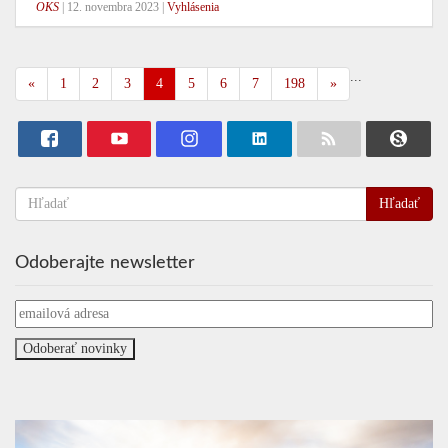
OKS
|
12. novembra 2023
|
Vyhlásenia
...
«
1
2
3
4
5
6
7
198
»
Hľadať
Odoberajte newsletter