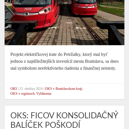
Projekt električkovej trate do Petržalky, ktorý mal byť
jednou z najdôležitejších investícií mesta Bratislava, sa dnes
stal symbolom neefektívneho riadenia a finančnej neistoty.
OKS
|
23. októbra 2024
|
OKS v Bratislavskom kraji
,
OKS v regiónoch
,
Vyhlásenia
OKS: FICOV KONSOLIDAČNÝ
BALÍČEK POŠKODÍ