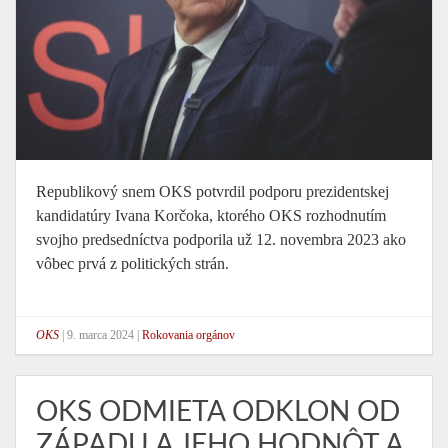
Republikový snem OKS potvrdil podporu prezidentskej
kandidatúry Ivana Korčoka, ktorého OKS rozhodnutím
svojho predsedníctva podporila už 12. novembra 2023 ako
vôbec prvá z politických strán.
OKS
|
9. marca 2024
|
Rokovania orgánov
OKS ODMIETA ODKLON OD
ZÁPADU A JEHO HODNÔT A