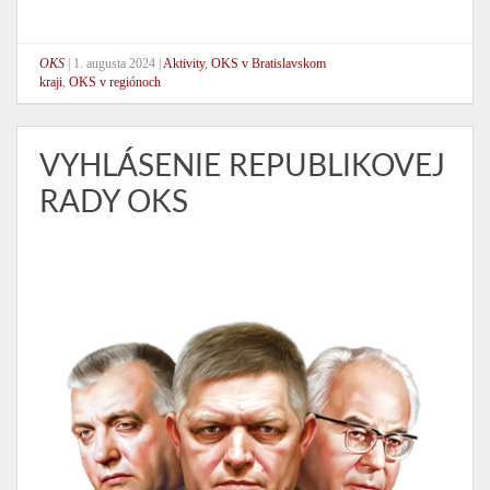
OKS
|
1. augusta 2024
|
Aktivity
,
OKS v Bratislavskom
kraji
,
OKS v regiónoch
VYHLÁSENIE REPUBLIKOVEJ
RADY OKS