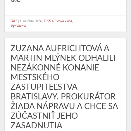
krok.
OKS
|
1. októbra 2024
|
OKS a Ficova vláda
,
Vyhlásenia
ZUZANA AUFRICHTOVÁ A
MARTIN MLÝNEK ODHALILI
NEZÁKONNÉ KONANIE
MESTSKÉHO
ZASTUPITEĽSTVA
BRATISLAVY. PROKURÁTOR
ŽIADA NÁPRAVU A CHCE SA
ZÚČASTNIŤ JEHO
ZASADNUTIA