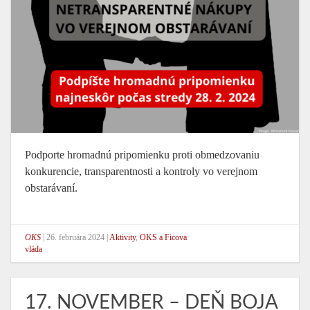
Podporte hromadnú pripomienku proti obmedzovaniu
konkurencie, transparentnosti a kontroly vo verejnom
obstarávaní.
OKS
|
26. februára 2024
|
Aktivity
,
OKS a Ficova
vláda
17. NOVEMBER – DEŇ BOJA